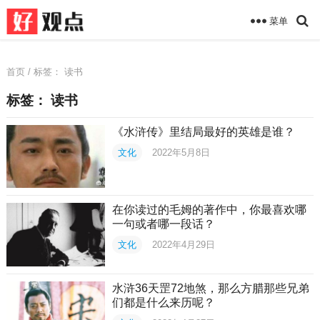
菜单
首页
/ 标签：
读书
标签：
读书
《水浒传》里结局最好的英雄是谁？
文化
2022年5月8日
在你读过的毛姆的著作中，你最喜欢哪
一句或者哪一段话？
文化
2022年4月29日
水浒36天罡72地煞，那么方腊那些兄弟
们都是什么来历呢？