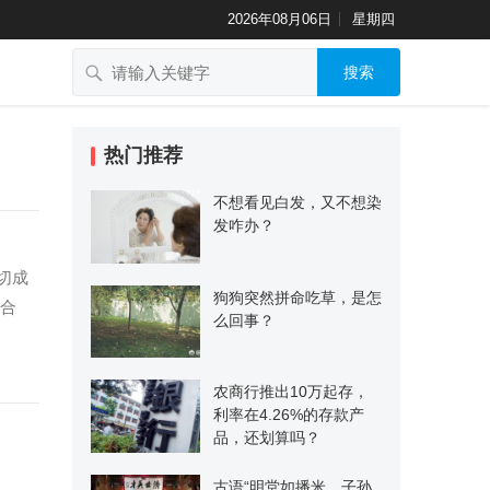
2026年08月06日
星期四
搜索
热门推荐
不想看见白发，又不想染
发咋办？
切成
狗狗突然拼命吃草，是怎
很合
么回事？
农商行推出10万起存，
利率在4.26%的存款产
品，还划算吗？
古语“明堂如播米，子孙