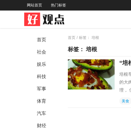
网站首页
热门标签
首页
/ 标签：
培根
首页
标签：
培根
社会
“培
娱乐
培根
科技
的大
军事
理，
体育
美食
汽车
财经