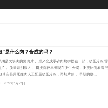
根”是什么肉？合成的吗？
早期是大块肉的薄肉片， 后来变成零碎肉块拼摆在一起，挤压冷冻后
肉片， 质量差别很大， 拼接肉较早出现在肥牛火锅，肥瘦比例看着
 但其实是用肥瘦肉人工配层挤压冷冻，再切片的， 早期的拼…
2022年4月22日