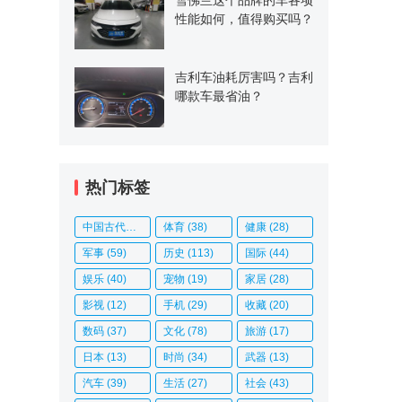
性能如何，值得购买吗？
吉利车油耗厉害吗？吉利
哪款车最省油？
热门标签
中国古代史
(14)
体育
(38)
健康
(28)
军事
(59)
历史
(113)
国际
(44)
娱乐
(40)
宠物
(19)
家居
(28)
影视
(12)
手机
(29)
收藏
(20)
数码
(37)
文化
(78)
旅游
(17)
日本
(13)
时尚
(34)
武器
(13)
汽车
(39)
生活
(27)
社会
(43)