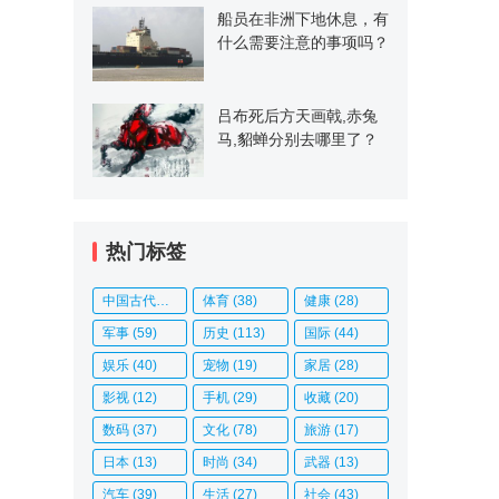
船员在非洲下地休息，有
什么需要注意的事项吗？
吕布死后方天画戟,赤兔
马,貂蝉分别去哪里了？
热门标签
中国古代史
(14)
体育
(38)
健康
(28)
军事
(59)
历史
(113)
国际
(44)
娱乐
(40)
宠物
(19)
家居
(28)
影视
(12)
手机
(29)
收藏
(20)
数码
(37)
文化
(78)
旅游
(17)
日本
(13)
时尚
(34)
武器
(13)
汽车
(39)
生活
(27)
社会
(43)