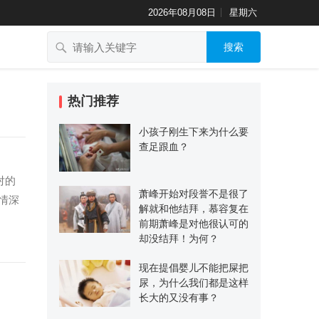
2026年08月08日
星期六
搜索
热门推荐
小孩子刚生下来为什么要
查足跟血？
对的
萧峰开始对段誉不是很了
情深
解就和他结拜，慕容复在
前期萧峰是对他很认可的
却没结拜！为何？
现在提倡婴儿不能把屎把
尿，为什么我们都是这样
长大的又没有事？