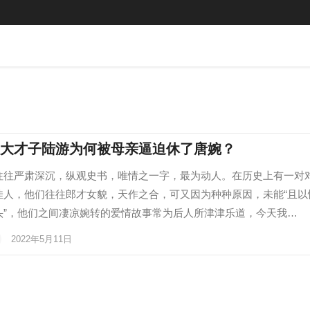
大才子陆游为何被母亲逼迫休了唐婉？
往往严肃深沉，纵观史书，唯情之一字，最为动人。在历史上有一对
佳人，他们往往郎才女貌，天作之合，可又因为种种原因，未能“且以
头”，他们之间凄凉婉转的爱情故事常为后人所津津乐道，今天我…
2022年5月11日