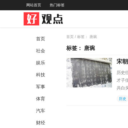
网站首页
热门标签
首页
/ 标签：
唐琬
首页
标签：
唐琬
社会
宋朝
娱乐
历史
科技
才子
军事
共白
体育
历史
汽车
财经