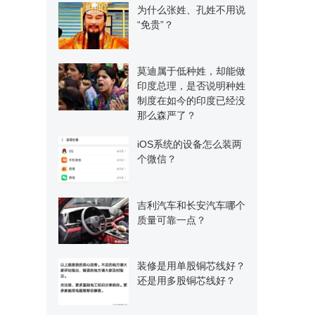
为什么张姓、孔姓不用说
“免贵”？
莫迪属于低种姓，却能做
印度总理，是否说明种姓
制度在如今的印度已经没
那么森严了？
iOS系统的设备怎么装两
个微信？
吉利汽车和长安汽车哪个
质量可靠一点？
装修是用单股铜芯线好？
还是用多股铜芯线好？