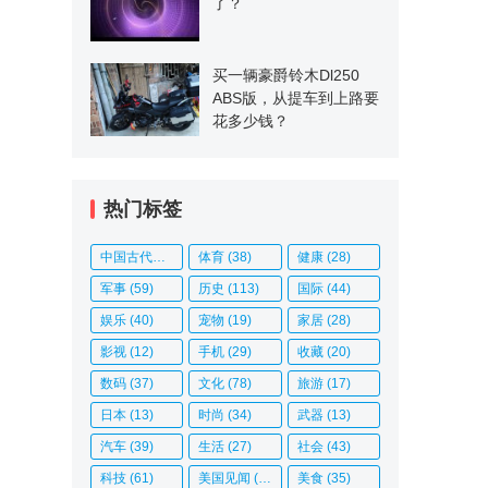
了？
买一辆豪爵铃木Dl250
ABS版，从提车到上路要
花多少钱？
热门标签
中国古代史
(14)
体育
(38)
健康
(28)
军事
(59)
历史
(113)
国际
(44)
娱乐
(40)
宠物
(19)
家居
(28)
影视
(12)
手机
(29)
收藏
(20)
数码
(37)
文化
(78)
旅游
(17)
日本
(13)
时尚
(34)
武器
(13)
汽车
(39)
生活
(27)
社会
(43)
科技
(61)
美国见闻
(20)
美食
(35)