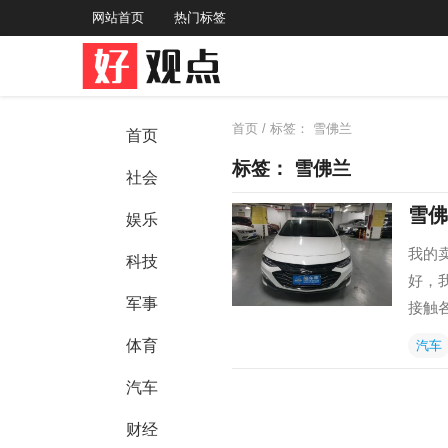
网站首页
热门标签
首页
/ 标签：
雪佛兰
首页
标签：
雪佛兰
社会
雪佛
娱乐
我的
科技
好，
军事
接触
体育
汽车
汽车
财经