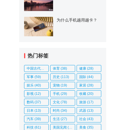
为什么手机越用越卡？
热门标签
中国古代史
(14)
体育
(38)
健康
(28)
军事
(59)
历史
(113)
国际
(44)
娱乐
(40)
宠物
(19)
家居
(28)
影视
(12)
手机
(29)
收藏
(20)
数码
(37)
文化
(78)
旅游
(17)
日本
(13)
时尚
(34)
武器
(13)
汽车
(39)
生活
(27)
社会
(43)
科技
(61)
美国见闻
(20)
美食
(35)