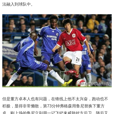
法融入到球队中。
但是董方卓本人也有问题，在锋线上他不太兴奋，跑动也不
积极，显得非常懒散，第73分钟弗格森用鲁尼替换下董方
卓，刚上场的鲁尼立刻用一记飞铲来威胁对方后卫，随后又