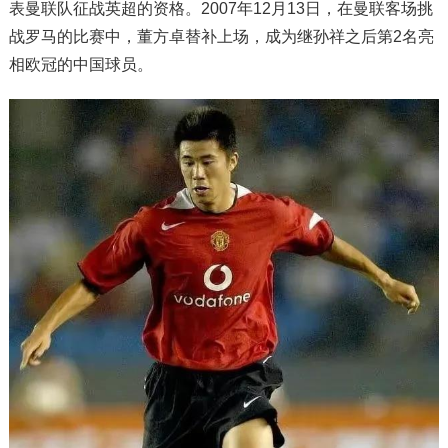
表曼联队征战英超的资格。2007年12月13日，在曼联客场挑
战罗马的比赛中，董方卓替补上场，成为继孙祥之后第2名亮
相欧冠的中国球员。