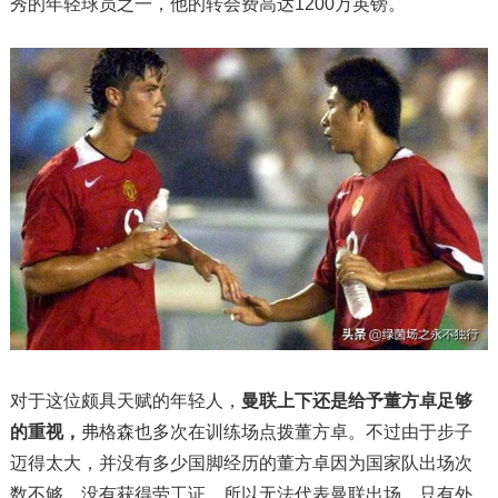
秀的年轻球员之一，他的转会费高达1200万英镑。
对于这位颇具天赋的年轻人，
曼联上下还是给予董方卓足够
的重视，
弗格森也多次在训练场点拨董方卓。不过由于步子
迈得太大，并没有多少国脚经历的董方卓因为国家队出场次
数不够，没有获得劳工证，所以无法代表曼联出场，只有外