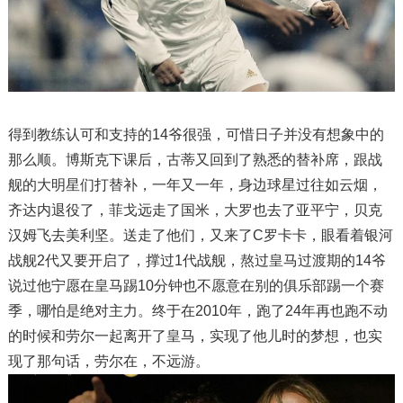
得到教练认可和支持的14爷很强，可惜日子并没有想象中的
那么顺。博斯克下课后，古蒂又回到了熟悉的替补席，跟战
舰的大明星们打替补，一年又一年，身边球星过往如云烟，
齐达内退役了，菲戈远走了国米，大罗也去了亚平宁，贝克
汉姆飞去美利坚。送走了他们，又来了C罗卡卡，眼看着银河
战舰2代又要开启了，撑过1代战舰，熬过皇马过渡期的14爷
说过他宁愿在皇马踢10分钟也不愿意在别的俱乐部踢一个赛
季，哪怕是绝对主力。终于在2010年，跑了24年再也跑不动
的时候和劳尔一起离开了皇马，实现了他儿时的梦想，也实
现了那句话，劳尔在，不远游。