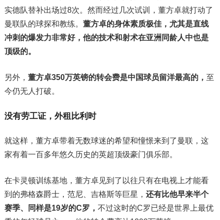
实德队替补出场过8次。然而经过几次试训，董方卓就打动了
曼联队的球探和教练。
董方卓的身体素质极佳，尤其是直线
冲刺的爆发力非常好，他的技术和射术在亚洲同龄人中也是
顶级的。
另外，
董方卓350万英镑的转会费是中国球员留洋最高的，
至
今仍无人打破。
没有劳工证，外租比利时
就这样，董方卓带着无数球迷的希望和憧憬来到了曼联，这
家有着一百多年悠久历史的英超顶级豪门俱乐部。
在卡灵顿训练基地，董方卓见到了以往只有在电视上才能看
到的弗格森爵士，范尼、吉格斯等巨星，
还有比他早来半个
赛季、同样是19岁的C罗，
不过这时的C罗已经是世界上最优