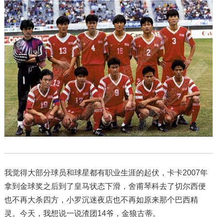
我觉得大部分球员和球星都有职业生涯的起伏，卡卡2007年
拿到金球奖之后到了皇马状态下滑，舍甫琴科去了切尔西便
也不再大杀四方，小罗沉迷夜店也不再如原来那个巴西精
灵。今天，我想说一说渣团14爷，金狼古蒂。