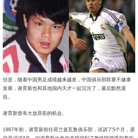
但是，随着中国男足成绩越来越差，中国俱乐部联赛不健康
发展，谢育新也和其他国内天才一起沉沦了，最后黯然退
役。
谢育新曾有大放异彩的机会。
1987年初，谢育新前往荷兰兹瓦鲁俱乐部，试训了5个月，原