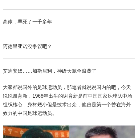
高俅，早死了一千多年
阿德里亚诺没争议吧？
艾迪安奴……加斯居利，神级天赋全浪费了
大家都说国外的足球运动员，那笔者就说说国内的吧，今天
说说谢育新，1968年出生的谢育新是前中国国家足球队中场
组织核心，身材矮小但是技术出众，他曾是第一个曾在海外
效力的中国足球运动员。