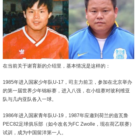
在当前关于谢育新的介绍里，基本情况是这样的：
1985年进入国家少年队U-17，司主力前卫，参加在北京举办
的第一届世界少年锦标赛，进入八强，在小组赛对玻利维亚
队与几内亚队各入一球。
1986年进入国家青年队U-19，1987年应邀到荷兰的兹瓦鲁
PEC82足球俱乐部（如今改名为FC Zwolle，现在荷乙联赛）
试训，成为中国留洋第一人。