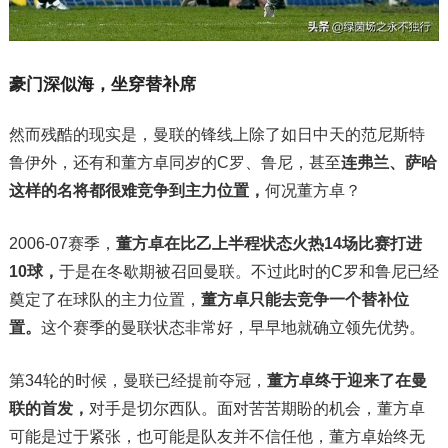
豪门深似海，坐穿替补席
然而残酷的现实是，曼联的锋线上除了如日中天的范尼斯特
鲁伊外，还有和董方卓同岁的C罗、鲁尼，甚至
连弗兰、萨哈
这样的名将都很难竞争到主力位置，
何况董方卓？
2006-07赛季，
董方卓在比乙上半程状态火热14场比赛打进
10球，
于是在冬歇期被召回曼联。不过此时的C罗和鲁尼已经
奠定了在球队的主力位置，
董方卓只能去竞争一个替补位
置。
这个赛季的曼联状态非常好，早早地就确立领先优势。
第34轮的时候，曼联已经提前夺冠，
董方卓终于迎来了在曼
联的首发，
对手是切尔西队。面对苦苦期盼的机会，董方卓
可能是过于紧张，也可能是队友并不信任他，董方卓始终无