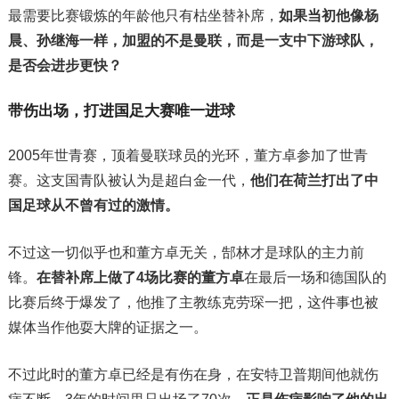
最需要比赛锻炼的年龄他只有枯坐替补席，
如果当初他像杨
晨、孙继海一样，加盟的不是曼联，而是一支中下游球队，
是否会进步更快？
带伤出场，打进国足大赛唯一进球
2005年世青赛，顶着曼联球员的光环，董方卓参加了世青
赛。这支国青队被认为是超白金一代，
他们在荷兰打出了中
国足球从不曾有过的激情。
不过这一切似乎也和董方卓无关，郜林才是球队的主力前
锋。
在替补席上做了4场比赛的董方卓
在最后一场和德国队的
比赛后终于爆发了，他推了主教练克劳琛一把，这件事也被
媒体当作他耍大牌的证据之一。
不过此时的董方卓已经是有伤在身，在安特卫普期间他就伤