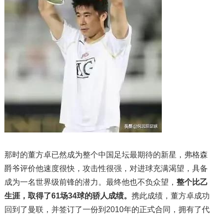
那时的董方卓已然成为整个中国足坛最期待的新星，弗格森
爵爷评价他速度很快，攻击性很强，对进球充满渴望，具备
成为一名世界级前锋的潜力。最终他也不负众望，
整个比乙
生涯，取得了61场34球的骄人成绩。
携此成绩，董方卓成功
回到了曼联，并签订了一份到2010年的正式合同，拥有了代