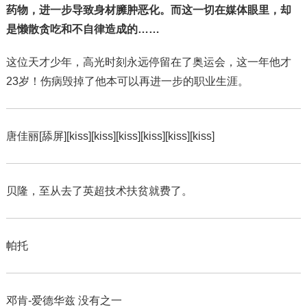
药物，进一步导致身材臃肿恶化。而这一切在媒体眼里，却
是懒散贪吃和不自律造成的……
这位天才少年，高光时刻永远停留在了奥运会，这一年他才
23岁！伤病毁掉了他本可以再进一步的职业生涯。
唐佳丽[舔屏][kiss][kiss][kiss][kiss][kiss][kiss]
贝隆，至从去了英超技术扶贫就费了。
帕托
邓肯-爱德华兹 没有之一