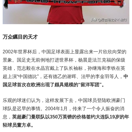
万众瞩目的天才
2002年世界杯后，中国足球表面上显露出来一片欣欣向荣的
景象。国足史无前例地打进世界杯，杨晨是法兰克福的保级
英雄，范志毅在水晶宫戴上了队长袖标，孙继海和李铁在英
超上演“中国德比”，还有德乙的谢晖、法甲的李金羽等人，
中
国足球首次在欧洲出现了颇具规模的“留洋军团”。
乐观的球迷们认为，这样发展下去，中国球员登陆欧洲豪门
球队是迟早的事情。2004年1月，传来了一个令人振奋的消
息，
英超豪门曼联队以350万英镑的价格签约大连队19岁的年
轻球员董方卓。