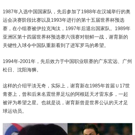
1987年入选中国国家队，先后参加了1988年在汉城举行的奥
运会决赛阶段比赛以及1993年进行的第十五届世界杯预选
赛，在小组赛被伊拉克淘汰，1997年后退出国家队。1989年
亚洲区第十四届世界杯预选赛六强赛对朝鲜一战，谢育新的
关键性入球令中国队重新看到了进军罗马的希望。
1994年-2001年，先后效力于中国职业联赛的广东宏远、广州
松日、沈阳海狮。
这样的介绍平淡无奇，实际上，谢育新在1985年首届Ｕ17世
青赛上，曾和后来名震世界足坛的阿根廷天才雷东多，一起
被评为希望之星。也就是说，谢育新曾是世界公认的天才足
球运动员。