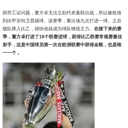
因劳工证问题，董方卓无法立刻代表曼联出战，所以被租借
到比甲安特卫普踢球。该赛季，董出场九次打进一球。之后
随队降入比乙，很快他就成为球队锋线主力。
在接下来的赛
季，董方卓打进了18个联赛进球，获得比乙联赛常规赛最佳
射手，这是中国球员第一次在欧洲联赛中获得金靴，也是唯
一一个 。