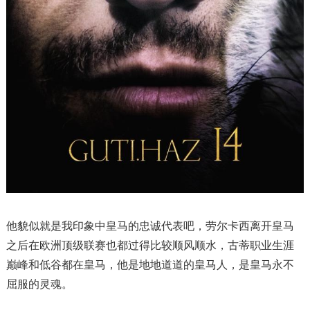
他貌似就是我印象中皇马的忠诚代表吧，劳尔卡西离开皇马
之后在欧洲顶级联赛也都过得比较顺风顺水，古蒂职业生涯
巅峰和低谷都在皇马，他是地地道道的皇马人，是皇马永不
屈服的灵魂。