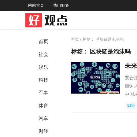
网站首页
热门标签
首页
/ 标签：
区块链是泡沫吗
首页
标签：
区块链是泡沫吗
社会
未来
娱乐
要合
科技
感谢
军事
中国
体育
财经
汽车
财经