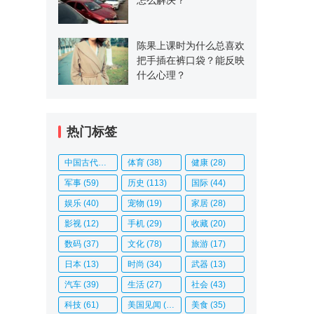
陈果上课时为什么总喜欢
把手插在裤口袋？能反映
什么心理？
热门标签
中国古代史
(14)
体育
(38)
健康
(28)
军事
(59)
历史
(113)
国际
(44)
娱乐
(40)
宠物
(19)
家居
(28)
影视
(12)
手机
(29)
收藏
(20)
数码
(37)
文化
(78)
旅游
(17)
日本
(13)
时尚
(34)
武器
(13)
汽车
(39)
生活
(27)
社会
(43)
科技
(61)
美国见闻
(20)
美食
(35)