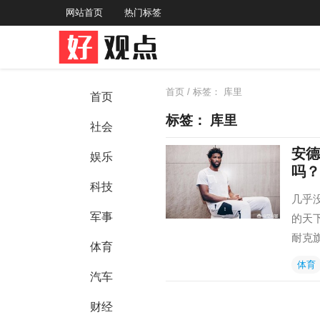
网站首页
热门标签
首页
/ 标签：
库里
首页
标签：
库里
社会
安德
娱乐
吗？
科技
几乎
军事
的天
耐克
体育
体育
汽车
财经