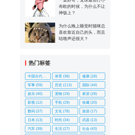
布欧的时候，为什么不让
神饭上？
为什么晚上睡觉时猫咪总
喜欢靠近自己的头，而且
咕噜声还很大？
热门标签
中国古代史
(14)
体育
(38)
健康
(28)
军事
(59)
历史
(113)
国际
(44)
娱乐
(40)
宠物
(19)
家居
(28)
影视
(12)
手机
(29)
收藏
(20)
数码
(37)
文化
(78)
旅游
(17)
日本
(13)
时尚
(34)
武器
(13)
汽车
(39)
生活
(27)
社会
(43)