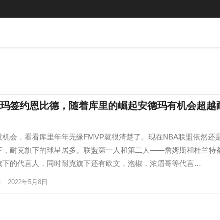
玛签约恩比德，随着库里的崛起安德玛有机会超越
没机会，看看库里年年无缘FMVP就很清楚了。现在NBA联盟依然还
下，耐克旗下的球星居多。联盟第一人和第二人——詹姆斯和杜兰特
旗下的代言人，同时耐克旗下还有欧文，泡椒，浓眉哥等代言…
2022年5月8日