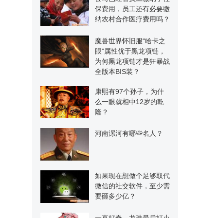
保费用，员工还有必要缴
纳农村合作医疗费用吗？
魔兽世界怀旧服“哈卡之
眼”属性优于黑龙项链，
为何黑龙项链才是狂暴战
全版本BIS装？
康熙有97个孙子，为什
么一眼就相中12岁的乾
隆？
河南漯河有哪些名人？
如果现在想做个足够取代
微信的社交软件，至少需
要砸多少亿？
一直好奇，龙珠最后打小