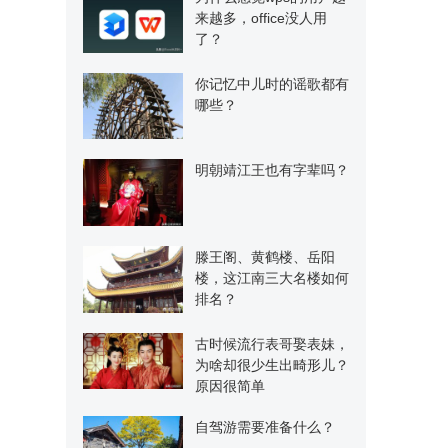
来越多，office没人用
了？
你记忆中儿时的谣歌都有
哪些？
明朝靖江王也有字辈吗？
滕王阁、黄鹤楼、岳阳
楼，这江南三大名楼如何
排名？
古时候流行表哥娶表妹，
为啥却很少生出畸形儿？
原因很简单
自驾游需要准备什么？