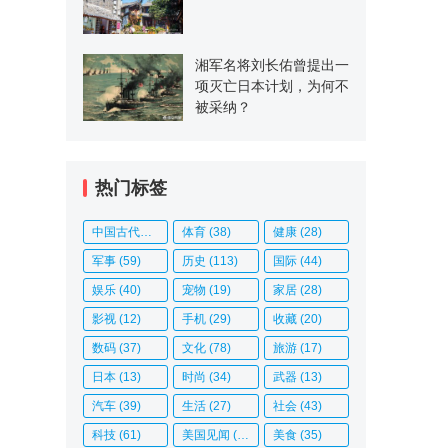
湘军名将刘长佑曾提出一
项灭亡日本计划，为何不
被采纳？
热门标签
中国古代史
(14)
体育
(38)
健康
(28)
军事
(59)
历史
(113)
国际
(44)
娱乐
(40)
宠物
(19)
家居
(28)
影视
(12)
手机
(29)
收藏
(20)
数码
(37)
文化
(78)
旅游
(17)
日本
(13)
时尚
(34)
武器
(13)
汽车
(39)
生活
(27)
社会
(43)
科技
(61)
美国见闻
(20)
美食
(35)