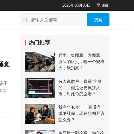
2026年08月06日
星期四
搜索
热门推荐
兵团、集团军、方面军、
纵队的区别，哪一个规模
睡觉
大，级别高？
有人说散户一直是“韭菜”
孩子
的命，但是还要疯狂入
里不
市，对此你怎么看？
我今年48岁，一直没有
缴纳社保，现在想购买该
怎么办？
奇异博士那么强，为什么