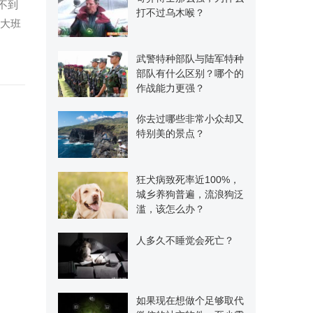
不到
打不过乌木喉？
了大班
武警特种部队与陆军特种
部队有什么区别？哪个的
作战能力更强？
你去过哪些非常小众却又
特别美的景点？
狂犬病致死率近100%，
城乡养狗普遍，流浪狗泛
滥，该怎么办？
人多久不睡觉会死亡？
如果现在想做个足够取代