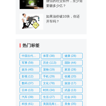
微信的社交软件，至少需
要砸多少亿？
如果油价破10块，你还
开车吗？
热门标签
中国古代史
(14)
体育
(38)
健康
(28)
军事
(59)
历史
(113)
国际
(44)
娱乐
(40)
宠物
(19)
家居
(28)
影视
(12)
手机
(29)
收藏
(20)
数码
(37)
文化
(78)
旅游
(17)
日本
(13)
时尚
(34)
武器
(13)
汽车
(39)
生活
(27)
社会
(43)
科技
(61)
美国见闻
(20)
美食
(35)