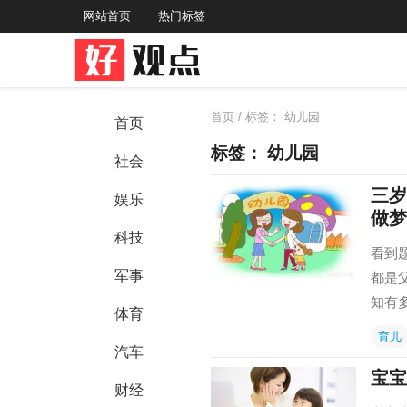
网站首页
热门标签
首页
/ 标签：
幼儿园
首页
标签：
幼儿园
社会
三岁
娱乐
做梦
科技
看到
军事
都是
知有
体育
育儿
汽车
宝宝
财经