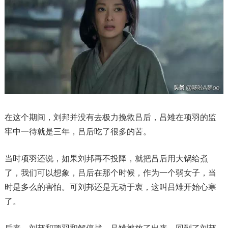
在这个期间，刘邦并没有去极力挽救吕后，吕雉在项羽的监
牢中一待就是三年，吕后吃了很多的苦。
当时项羽还说，如果刘邦再不投降，就把吕后用大锅给煮
了，我们可以想象，吕后在那个时候，作为一个弱女子，当
时是多么的害怕。可刘邦还是无动于衷，这叫吕雉开始心寒
了。