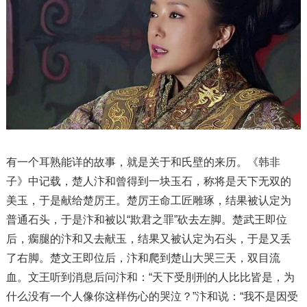
有一个耳熟能详的故事，就是关于和氏壁的来历。《韩非
子》中记载，楚人汴和曾得到一块玉石，称将是天下无双的
美玉，于是献给楚厉王。楚厉王命工匠雕琢，结果被认定为
普通石头，于是汴和被以“欺君之罪”砍去左脚。楚武王即位
后，瘸腿的汴和又去献玉，结果又被认定为石头，于是又丢
了右脚。楚文王即位后，汴和爬到楚山大哭三天，双目流
血。文王听到消息后问汴和：“天下受刖刑的人比比皆是，为
什么没有一个人像你这样伤心的哭泣？”汴和说：“我不是因受