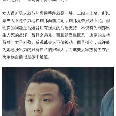
女人逼迫男人就范的惯用手段就是一哭、二闹三上吊。所以
戚夫人不遗余力地在刘邦面前哭闹，刘邦无奈只好应允。但
现实的问题是吕雉背后有强大的后盾支持，不仅有为刘邦出
生入死的吕泽、吕释之弟兄，而且朝廷重臣又一边倒的支持
吕雉与太子刘盈。反观戚夫人不仅被动，而且孤立，或许能
为她勉强出力的只有自己的娘家人，而戚夫人家族势力在吕
氏家族面前很是微不足道。