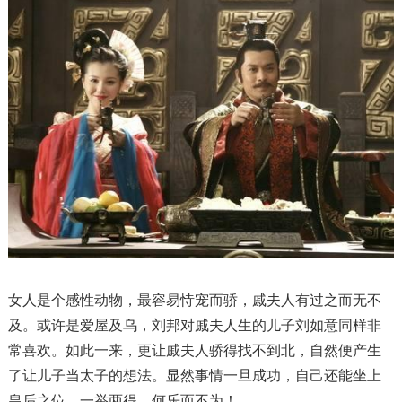
女人是个感性动物，最容易恃宠而骄，戚夫人有过之而无不
及。或许是爱屋及乌，刘邦对戚夫人生的儿子刘如意同样非
常喜欢。如此一来，更让戚夫人骄得找不到北，自然便产生
了让儿子当太子的想法。显然事情一旦成功，自己还能坐上
皇后之位。一举两得，何乐而不为！