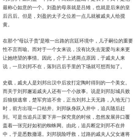
最称心如意的一个。刘盈的母亲就是吕雉，也就是后来的皇
后吕后。但是，刘盈的太子之位差一点儿就被戚夫人给搅
黄。
在那个“母以子贵”是唯一出路的宫廷环境中，儿子嗣位的重要
性不言而喻。而对于一个女来说，没有比失去宠爱与未来更
让她绝望的事情。因此，介于上述两点原因，于戚夫人来
说，一旦刘邦不在，落到吕后手里的下场就可想而知了。
史载，戚夫人是刘邦出汉中后攻打定陶时得到的一个美女。
而关于刘邦邂逅戚夫人还有一个小故事。说是刘邦彭城兵败
后狼狈逃窜，楚军穷追不舍，正当刘邦上天无路，入地无门
时，前方出现一口枯井。刘邦纵身跃入井中，追兵随后赶
到。可是当追兵正要下井一探究竟的时候，忽然发展井口覆
盖着一张完好如初的蜘蛛网。由此，追兵断定刘邦不在井
中，于是悉数撤退。刘邦脱险呼救，过路的戚夫人父女遂将