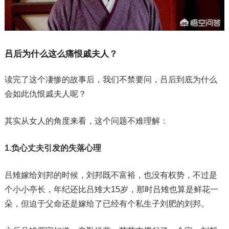
吕后为什么这么痛恨戚夫人？
读完了这个凄惨的故事后，我们不禁要问，吕后到底为什么
会如此仇恨戚夫人呢？
其实从女人的角度来看，这个问题不难理解：
1.负心丈夫引发的失落心理
吕雉嫁给刘邦的时候，刘邦既不富裕，也没有权势，不过是
个小小亭长，年纪还比吕雉大15岁，那时吕雉也算是鲜花一
朵，但迫于父命还是嫁给了已经有个私生子刘肥的刘邦。