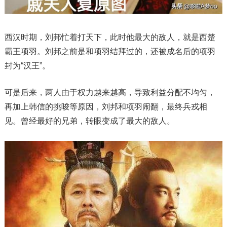
西汉时期，刘邦忙着打天下，此时他最大的敌人，就是西楚
霸王项羽。刘邦之前是和项羽结拜过的，还被成名后的项羽
封为“汉王”。
可是后来，两人由于权力越来越高，导致利益分配不均匀，
再加上韩信的挑唆等原因，刘邦和项羽闹翻，最终兵戎相
见。曾经最好的兄弟，转眼变成了最大的敌人。