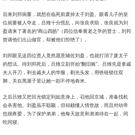
后来刘邦病重，就想在临死前废掉太子刘盈。眼看儿子的皇
位就要被人夺走，吕雉十分慌乱，向张良求助，张良就为刘
盈请来了著名的“商山四皓”（四位信奉黄老之学的贤士，刘邦
曾请他们出山做官，却被他们拒绝了）。
刘邦眼见这四位贤人竟然愿意辅佐刘盈，也就打消了废太子
的想法。待刘邦死后，吕雉立刻开始“翻旧账”。吕雉先是拿戚
夫人开刀，剥去戚夫人的华服，剃光头发，用铁链锁住双
脚，关在黑屋子里让她一刻不停地舂米。
之后吕雉又把目光锁定到如意身上，召他回京城，准备找机
会杀害他。刘盈虽不聪颖，但却颇懂人情世故，而且对幼帝
也很疼爱，为了保护弟弟，他每天故意和弟弟待在一起，同
吃同寝。