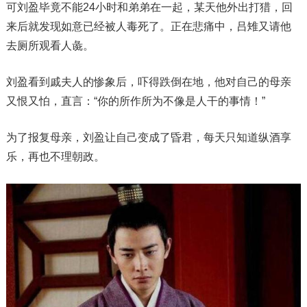
可刘盈毕竟不能24小时和弟弟在一起，某天他外出打猎，回
来后就发现如意已经被人毒死了。正在悲痛中，吕雉又请他
去厕所观看人彘。
刘盈看到戚夫人的惨象后，吓得跌倒在地，他对自己的母亲
又恨又怕，直言：“你的所作所为不像是人干的事情！”
为了报复母亲，刘盈让自己变成了昏君，每天只知道纵酒享
乐，再也不理朝政。