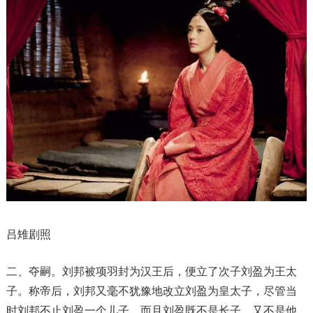
吕雉剧照
二、夺嗣。刘邦被项羽封为汉王后，便立了次子刘盈为王太
子。称帝后，刘邦又毫不犹豫地改立刘盈为皇太子，尽管当
时刘邦不止刘盈一个儿子，而且刘盈既不是长子，又不是他