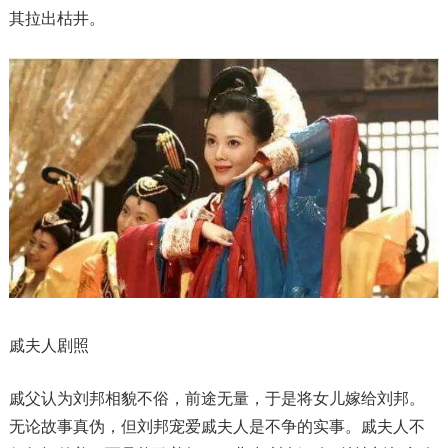
其拉出枯井。
戚夫人剧照
戚父认为刘邦相貌不俗，前途无量，于是将女儿嫁给刘邦。
无论故事真伪，但刘邦宠爱戚夫人是不争的实事。戚夫人不