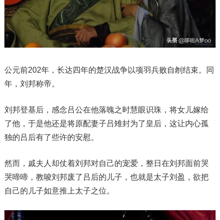
公元前202年，长达四年的楚汉战争以项羽兵败自刎结束。同
年，刘邦称帝。
刘邦登基后，感念吕公在他落魄之时慧眼识珠，将女儿嫁给
了他，于是他还是将原配妻子吕雉封为了皇后，这让内心孤
独的吕后有了些许的安慰。
然而，戚夫人却仗着刘邦对自己的宠爱，整日在刘邦面前哭
哭啼啼，教唆刘邦废了吕后的儿子，也就是太子刘盈，欲把
自己的儿子如意推上太子之位。