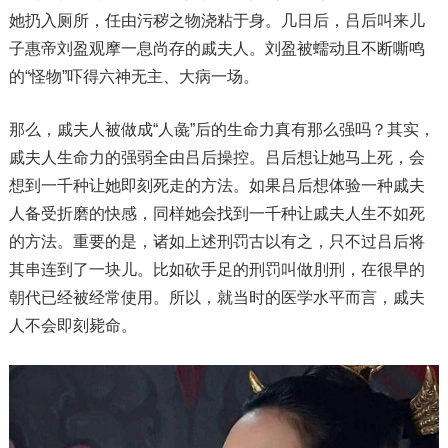
她扔入厕所，任由污秽之物浇粘于身。几日后，吕后叫来儿
子惠帝刘盈观摩一息尚存的戚夫人。刘盈被蠕动且不断嘶鸣
的“怪物”吓得六神无主、大病一场。
那么，戚夫人被做成“人彘”后的生命力真有那么强吗？其实，
戚夫人生命力的强弱全由吕后操控。吕后想让她马上死，会
想到一千种让她即刻死走的方法。如果吕后想体验一种戚夫
人备受折磨的快感，同样她会找到一千种让戚夫人生不如死
的方法。重要的是，诸如上述刑罚古以有之，只不过吕后将
其串连到了一块儿。比如砍手足的刑罚叫做刖刑，在很早的
朝代已经被经常使用。所以，就当时的医学水平而言，戚夫
人不会即刻毙命。