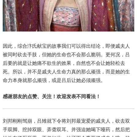
因此，综合汴氏献宝的故事我们可以得出结论，即便戚夫人
被同时砍去手肢，但她的生命也不会那么脆弱。更何况，吕
后要的就是让她痛不欲生的效果，自然也不会让她轻松去
死。所以，并不是戚夫人生命力真的那么顽强，而是她的生
命力本身就那么顽强，或是吕后让她必须顽强。
感谢朋友的点赞、关注！欢迎发表不同看法！
刘邦刚刚驾崩，吕雉就下令将刘邦最宠爱的戚夫人，砍去双
手双脚、挖掉双眼、弄聋双耳、并强迫她喝下哑药，然后把