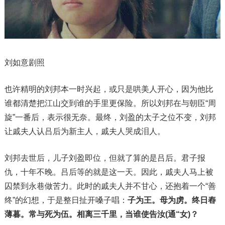
刘如意剧照
也许精明的刘邦本一时兴起，或只是哄美人开心，因为他比
谁都清楚把江山交到谁的手里更保险。所以刘邦在与朝臣“周
旋”一番后，表示很无奈。最终，刘盈的太子之位不变，刘邦
让戚夫人认吕后为新主人，戚夫人哭成泪人。
刘邦去世后，儿子刘盈即位，但就了算的是吕后。君子报
仇，十年不晚。吕后等的就是这一天。因此，戚夫人马上被
囚禁到永巷做苦力。此时的戚夫人并不甘心，还抱着一个“善
终”的幻想，于是整日扯开嗓子唱：
子为王。母为虏。终日舂
薄暮。常与死为伍。相离三千里，当谁使告汝(通“女)？