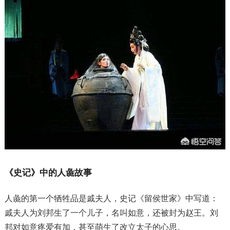
《史记》中的人彘故事
人彘的第一个牺牲品是戚夫人，史记《留侯世家》中写道：
戚夫人为刘邦生了一个儿子，名叫如意，还被封为赵王。刘
邦对如意疼爱有加，甚至萌生了改立太子的心思。