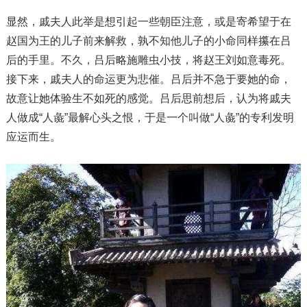
显然，戚夫人此举是想引起一些朝臣注意，或是寄希望于在
赵国为王的儿子前来解救，孰不知他儿子的小命同样攥在吕
后的手里。不久，吕后略施雕虫小技，将赵王刘如意毒死。
接下来，戚夫人的命运更为悲催。吕后并不急于要她的命，
故意让她体验生不如死的感觉。吕后思前想后，认为将戚夫
人做成“人彘”最解心头之恨，于是一个叫做“人彘”的专利发明
应运而生。