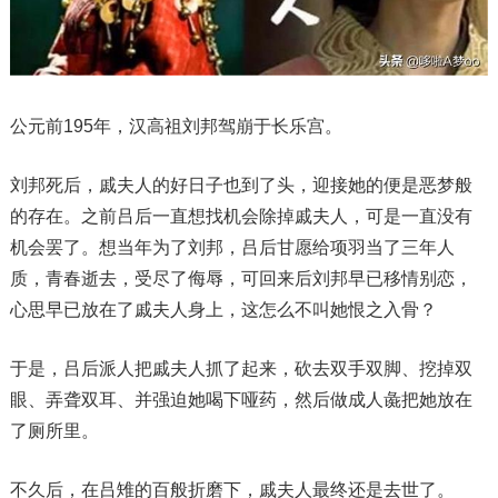
公元前195年，汉高祖刘邦驾崩于长乐宫。
刘邦死后，戚夫人的好日子也到了头，迎接她的便是恶梦般
的存在。之前吕后一直想找机会除掉戚夫人，可是一直没有
机会罢了。想当年为了刘邦，吕后甘愿给项羽当了三年人
质，青春逝去，受尽了侮辱，可回来后刘邦早已移情别恋，
心思早已放在了戚夫人身上，这怎么不叫她恨之入骨？
于是，吕后派人把戚夫人抓了起来，砍去双手双脚、挖掉双
眼、弄聋双耳、并强迫她喝下哑药，然后做成人彘把她放在
了厕所里。
不久后，在吕雉的百般折磨下，戚夫人最终还是去世了。