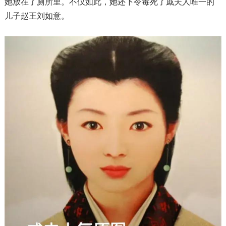
她放在了厕所里。不仅如此，她还下令毒死了戚夫人唯一的
儿子赵王刘如意。