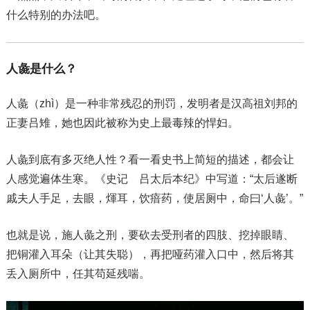
什么特别的办法吧。
人彘是什么？
人彘（zhì）是一种非常残忍的刑罚，发明者是汉高祖刘邦的
正妻吕雉，她也因此被称为史上最毒辣的悍妇。
人彘到底有多灭绝人性？看一看史书上简短的描述，都会让
人感觉遍体生寒。《史记 吕太后本纪》中写道：“太后遂断
戚夫人手足，去眼，煇耳，饮瘖药，使居厕中，命曰‘人彘’。”
也就是说，施人彘之刑，要砍去受刑者的四肢、挖掉眼睛、
把铜灌入耳朵（让其失聪），再把哑药灌入口中，然后将其
丢入厕所中，任其苟延残喘。