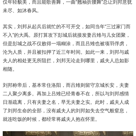
仅年轻貌美，而且能歌善舞，一曲“翘袖折腰舞”总让刘邦意犹
未尽、如沐春风。
其实，刘邦从起兵后就忙的不可开交，如同当年“三过家门而
不入”的大禹。原打算攻下彭城后就接发妻吕雉与儿女团聚，
但是彭城之战不仅败得一塌糊涂，而且吕雉也被项羽俘虏，
沦为人质，并且被扣押了近三年时间。如此一来，刘邦与戚
夫人的相处更无所阻拦，刘邦无论走到哪里，戚夫人总如影
相随。
刘邦称帝后，基本常住洛阳，而吕雉则留守京城长安，夫妻
二人聚少离多。再加上吕雉已经青春不在，所以与刘邦感情
日渐疏离，只有夫妻之名，早无夫妻之实。此时，戚夫人成
了刘邦生命的全部，没有戚夫人的刘邦如失去空气般窒息，
就连吃饭的时候，都经常将戚夫人抱在怀里。