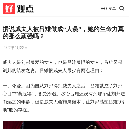
菜单
据说戚夫人被吕雉做成“人彘”，她的生命力真
的那么顽强吗？
2022年4月22日
戚夫人是刘邦最爱的女人，也是吕雉最恨的女人，吕雉又是
刘邦的结发之妻。吕雉恨戚夫人最少有两点理由：
一、夺爱。因为自从刘邦得到戚夫人之后，吕雉就成了刘邦
心目中“黄脸婆”，备受冷遇。尽管吕雉还没有到那个让刘邦敬
而远之的年龄，但是戚夫人会施展媚术，让刘邦感觉吕雉“鸡
肋”般的存在。