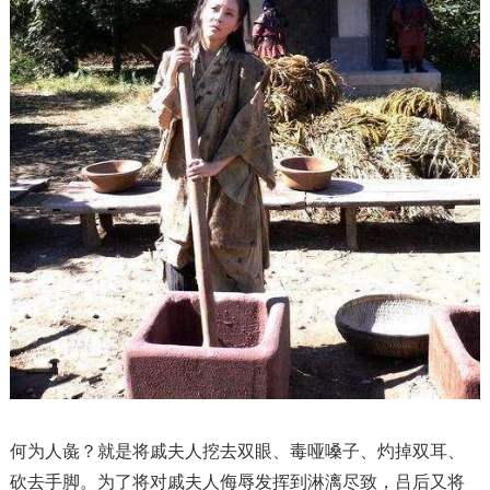
何为人彘？就是将戚夫人挖去双眼、毒哑嗓子、灼掉双耳、
砍去手脚。为了将对戚夫人侮辱发挥到淋漓尽致，吕后又将