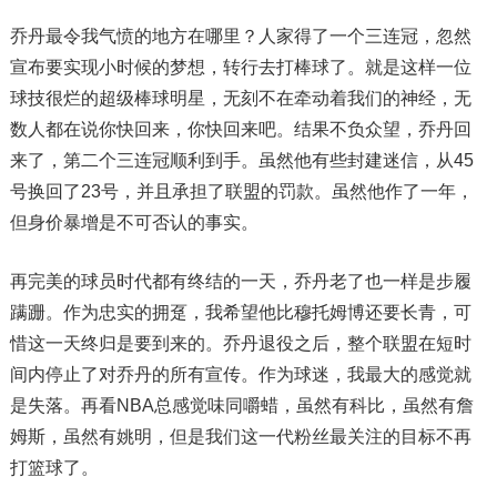
乔丹最令我气愤的地方在哪里？人家得了一个三连冠，忽然
宣布要实现小时候的梦想，转行去打棒球了。就是这样一位
球技很烂的超级棒球明星，无刻不在牵动着我们的神经，无
数人都在说你快回来，你快回来吧。结果不负众望，乔丹回
来了，第二个三连冠顺利到手。虽然他有些封建迷信，从45
号换回了23号，并且承担了联盟的罚款。虽然他作了一年，
但身价暴增是不可否认的事实。
再完美的球员时代都有终结的一天，乔丹老了也一样是步履
蹒跚。作为忠实的拥趸，我希望他比穆托姆博还要长青，可
惜这一天终归是要到来的。乔丹退役之后，整个联盟在短时
间内停止了对乔丹的所有宣传。作为球迷，我最大的感觉就
是失落。再看NBA总感觉味同嚼蜡，虽然有科比，虽然有詹
姆斯，虽然有姚明，但是我们这一代粉丝最关注的目标不再
打篮球了。