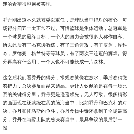
迷的希望很容易被实现。
乔丹刚出道不久就被委以重任，是球队当中绝对的核心，每
场得分四五十太正常不过。可惜篮球是集体运动，总冠军是
一个球员的最终目标，一个人的努力会被很多人称作自私。
所以此后有了杰克逊教练，有了三角进攻，有了皮蓬，库科
奇，罗德曼，格兰特等等球员，有了两次三连冠的辉煌。得
分再高有什么用，一个人也不可能长成一片森林。
这之后我们看乔丹的得分，常规赛就像在放水，季后赛稍微
努把力，总决赛反而越来越高。更让人钦佩的是在每一场比
赛的关键得分里，乔丹更是遥遥领先，无人可敌。很多精彩
的画面现在还萦绕在我的脑海当中，比如乔丹和巴克利的对
决，乔丹和托马斯的争斗，乔丹食物中毒还拿到了全场最高
分，乔丹在与爵士队的总决赛当中，最具争议的最后那一
投。