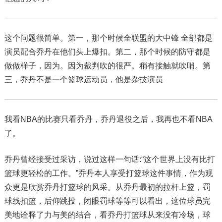
这个问题很简单。第一，那个时候全联盟的大中锋 全部都是
演员配合乔丹在他们头上爆扣。第二，那个时候的防守都是
做做样子，因为。因为裁判吹的很严。稍有接触就吹哨。第
三，乔丹不是一个篮球运动员，他是杂技演员
我看NBA的比赛只看乔丹，乔丹退役之后，我再也不看NBA
了。
乔丹曾经接受过采访，说过这样一句话:“这个世界上没有比打
篮球更轻松的工作。”乔丹本人享受打篮球这件事情，作为观
众更是欣赏乔丹打篮球的风采。从乔丹最初的拉杆上篮，罚
球线扣篮，后仰跳投，闭眼罚球等等可以看出，这位球员完
美地诠释了力与美的结合，看乔丹打篮球从来没有冷场，球