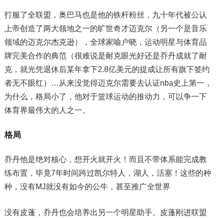
打服了全联盟，奥巴马也是他的铁杆粉丝，九十年代被公认
上帝创造了两大领地之一的旷世奇才迈克尔（另一个是音乐
领域的迈克尔杰克逊），全球家喻户晓，运动明星与体育品
牌完美合作的典范（很难说是耐克眼光好还是乔丹成就了耐
克，就光凭退休后某年拿下2.8亿美元的提成让所有旗下签约
者无不眼红）…从来没觉得迈克尔需要去认证nba史上第一，
为什么，格局小了，他对于篮球运动的推动力，可以争一下
体育界最伟大的人之一。
格局
乔丹他是绝对核心，想开火就开火！而且不带体系能完成教
练布置，毕竟7年时间跨过凯尔特人，湖人，活塞！这些的种
种，没有MJ就没有如今的公牛，甚至推广全世界
没有皮蓬，乔丹也会培养出另一个明星助手。皮蓬刚进联盟