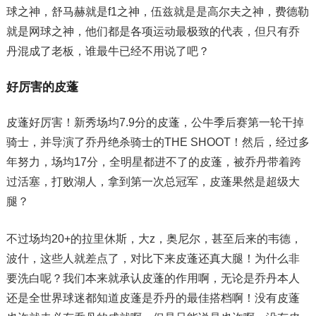
球之神，舒马赫就是f1之神，伍兹就是是高尔夫之神，费德勒
就是网球之神，他们都是各项运动最极致的代表，但只有乔
丹混成了老板，谁最牛已经不用说了吧？
好厉害的皮蓬
皮蓬好厉害！新秀场均7.9分的皮蓬，公牛季后赛第一轮干掉
骑士，并导演了乔丹绝杀骑士的THE SHOOT！然后，经过多
年努力，场均17分，全明星都进不了的皮蓬，被乔丹带着跨
过活塞，打败湖人，拿到第一次总冠军，皮蓬果然是超级大
腿？
不过场均20+的拉里休斯，大z，奥尼尔，甚至后来的韦德，
波什，这些人就差点了，对比下来皮蓬还真大腿！为什么非
要洗白呢？我们本来就承认皮蓬的作用啊，无论是乔丹本人
还是全世界球迷都知道皮蓬是乔丹的最佳搭档啊！没有皮蓬