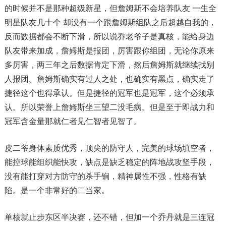
的时候并不是那种超级新星，但詹姆斯不会培养队友 一生全
明星队友几十个 却没有一个跟詹姆斯组队之后超越自我的，
反而数据都会不断下滑，所以说乔老爷子是真核，能给身边
队友带来加成，詹姆斯是报团，厉害跟你组团，无论你原来
多厉害，两三年之后数据肯定下滑，然后詹姆斯就继续找别
人报团。詹姆斯确实有过人之处，也确实有黑点，确实走了
捷径这个也得承认。但是捷径的冠军也是冠军，这个必须承
认。所以荣誉上詹姆斯坐三望二没毛病。但是至于即战力和
冠军含金量那就仁者见仁智者见智了。
皮二爷身体素质优秀，顶尖的防守人，完美的球场填空者，
能控球能组织能快攻，缺点是缺乏稳定的阵地战攻坚手段，
没有能打穿对方防守的杀手锏，精神属性不强，性格有缺
陷。是一个非常好的二当家。
单核就止步东区半决赛，还不错，但加一个乔丹就是三连冠