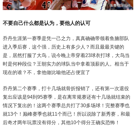
不要自己什么都是认为，要他人的认可
乔丹生涯第一赛季是凭一己之力，真真确确带领着鱼腩部队
进入季后赛，这个强，历史上有多少人？而且最最关键的
是，居然打服了大鸟，说今晚上帝穿着23球衣打球，大鸟当
时是何种段位？王朝实力的球队当中拿着顶薪的人。相当于
现在的谁？不，拿他做比喻他还占便宜了
乔丹第二个赛季，打十几场就骨折报销了，还有第一次退役
复出应该是94到95赛季，是在离常规赛还有十几场就结束的
情况下复出的！这两个赛季总共打了30多场球！完整赛季也
就13个！巅峰赛季也就11个而已！所以说除了新秀赛，和最
后奇才两年玩票没有得分，其他10个得分王确实恐怖！