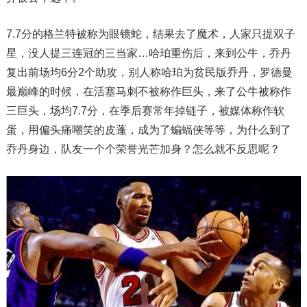
7.7分的格兰特被称为眼镜蛇，结果去了魔术，人家只提双子
星，没人提三连冠的三当家…哈珀重伤后，来到公牛，乔丹
复出前场均6分2个助攻，别人称哈珀为贫民版乔丹，罗德曼
最巅峰的时候，在活塞马刺不被称作巨头，来了公牛被称作
三巨头，场均7.7分，在季后赛常年掉链子，被媒体称作软
蛋，用偏头痛嘲笑的皮蓬，成为了蝙蝠侠等等，为什么到了
乔丹身边，队友一个个荣誉光芒加身？怎么就不反思呢？