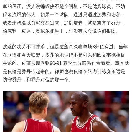
军的保证。没人说蝙蝠侠不是全明星，不是优秀球员。不妨
碍老流氓的伟大，如果一个球队，通过只通过选秀和培养，
或者未成名以前就交易过来，加以培养，就是凑齐了乔丹，
伯克利，皮蓬，奥尼尔和库里，也没有人会说你们报团。
皮蓬的功劳不可抹杀，但是皮蓬总决赛单场8分也有过。当年
在联盟和今天联盟，皮蓬的地位绝不是可以和欧文韦德相提
并论的。皮蓬从新秀到90-91 赛季比分联系作者看看。事实就
是皮蓬是乔丹带起来的。禅师也说皮蓬在队内训练赛永远是
防守乔丹，和乔丹对位的那一个。