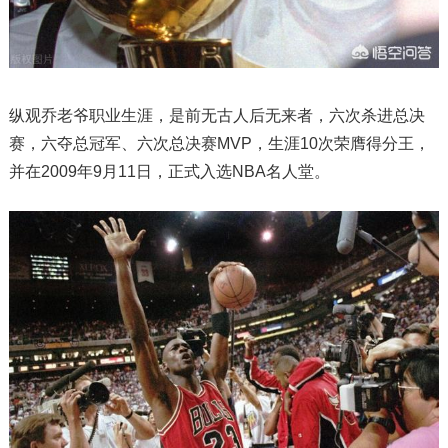
纵观乔老爷职业生涯，是前无古人后无来者，六次杀进总决
赛，六夺总冠军、六次总决赛MVP，生涯10次荣膺得分王，
并在2009年9月11日，正式入选NBA名人堂。