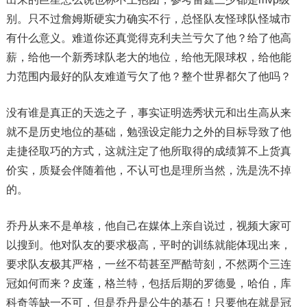
别。只不过詹姆斯硬实力确实不行，总怪队友怪球队怪城市
有什么意义。难道你还真觉得克利夫兰亏欠了他？给了他高
薪，给他一个新秀球队老大的地位，给他无限球权，给他能
力范围内最好的队友难道亏欠了他？整个世界都欠了他吗？
没有谁是真正的天选之子，事实证明选秀状元和出生高从来
就不是历史地位的基础，勉强设定能力之外的目标导致了他
走捷径取巧的方式，这就注定了他所取得的成绩算不上货真
价实，质疑会伴随着他，不认可也是理所当然，洗是洗不掉
的。
乔丹从来不是单核，他自己在媒体上亲自说过，视频大家可
以搜到。他对队友的要求极高，平时的训练就能体现出来，
要求队友极其严格，一丝不苟甚至严酷苛刻，不然两个三连
冠如何而来？皮蓬，格兰特，包括后期的罗德曼，哈伯，库
科奇等缺一不可，但是乔丹是公牛的基石！只要他在就是冠