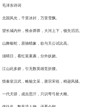
毛泽东诗词
北国风光，千里冰封，万里雪飘。
望长城内外，惟余莽莽，大河上下，顿失滔滔。
山舞银蛇，原驰蜡象，欲与天公试比高。
须晴日，看红装素裹，分外妖娆。
江山此多娇，引无数英雄竞折腰。
惜秦皇汉武，略输文采，唐宗宋祖，稍逊风骚。
一代天骄，成吉思汗，只识弯弓射大雕。
俱往矣，数风流人物，还看今朝。