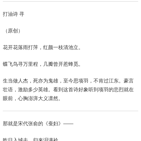
打油诗 寻
（原创）
花开花落雨打萍，红颜一枝清池立。
蝶飞鸟寻万里程，几瓣曾开惹蜂觅。
生当做人杰，死亦为鬼雄，至今思项羽，不肯过江东。豪言
壮语，激励多少英雄。看到这首诗好象听到项羽的悲烈就在
眼前，心胸澎湃大义凛然。
那就是宋代张俞的《蚕妇》——
昨日入城去，归来泪满衿。