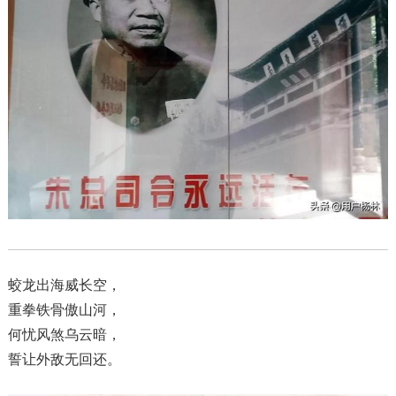
蛟龙出海威长空，
重拳铁骨傲山河，
何忧风煞乌云暗，
誓让外敌无回还。