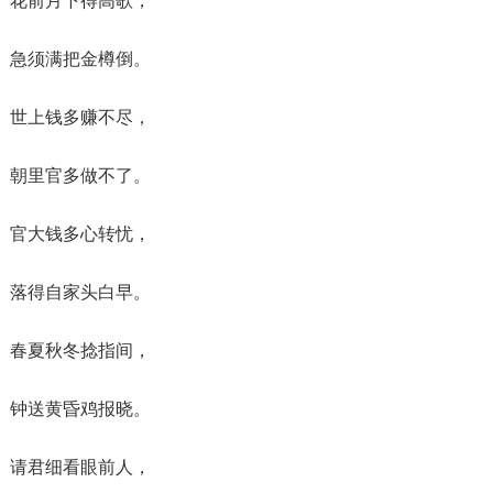
花前月下得高歌，
急须满把金樽倒。
世上钱多赚不尽，
朝里官多做不了。
官大钱多心转忧，
落得自家头白早。
春夏秋冬捻指间，
钟送黄昏鸡报晓。
请君细看眼前人，