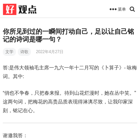
菜单
你所见到过的一瞬间打动自己，足以让自己铭
记的诗词是哪一句？
文学
诗歌
2022年4月27日
答:是伟大领袖毛主席一九六一年十二月写的《卜算子》- 咏梅
词。其中:
“俏也不争春，只把春来报。待到山花烂漫时，她在丛中笑。”
这两句词，把梅花的高贵品质表现得淋漓尽致，让我印家深
刻，铭记在心。
谢邀我答：