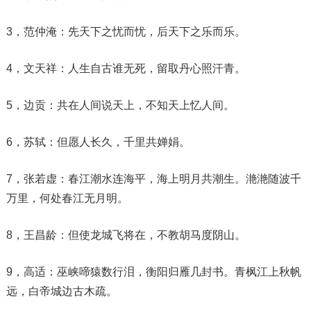
3，范仲淹：先天下之忧而忧，后天下之乐而乐。
4，文天祥：人生自古谁无死，留取丹心照汗青。
5，边贡：共在人间说天上，不知天上忆人间。
6，苏轼：但愿人长久，千里共婵娟。
7，张若虚：春江潮水连海平，海上明月共潮生。滟滟随波千
万里，何处春江无月明。
8，王昌龄：但使龙城飞将在，不教胡马度阴山。
9，高适：巫峡啼猿数行泪，衡阳归雁几封书。青枫江上秋帆
远，白帝城边古木疏。