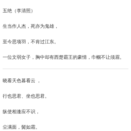
五绝（李清照）
生当作人杰，死亦为鬼雄，
至今思项羽，不肯过江东。
一位文弱女子，胸中却有西楚霸王的豪情，巾帼不让须眉。
晓看天色暮看云 ，
行也思君、坐也思君。
纵使相逢应不识，
尘满面，鬓如霜。