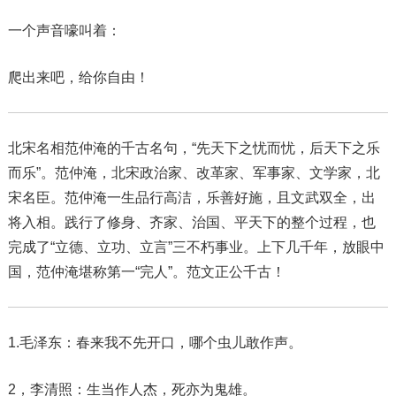
一个声音嚎叫着：
爬出来吧，给你自由！
北宋名相范仲淹的千古名句，“先天下之忧而忧，后天下之乐
而乐”。范仲淹，北宋政治家、改革家、军事家、文学家，北
宋名臣。范仲淹一生品行高洁，乐善好施，且文武双全，出
将入相。践行了修身、齐家、治国、平天下的整个过程，也
完成了“立德、立功、立言”三不朽事业。上下几千年，放眼中
国，范仲淹堪称第一“完人”。范文正公千古！
1.毛泽东：春来我不先开口，哪个虫儿敢作声。
2，李清照：生当作人杰，死亦为鬼雄。