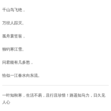
千山鸟飞绝，
万径人踪灭。
孤舟蓑笠翁，
独钓寒江雪。
问君能有几多愁，
恰似一江春水向东流。
一叶知秋寒，生活不易，且行且珍惜！路遥知马力，日久见
人心