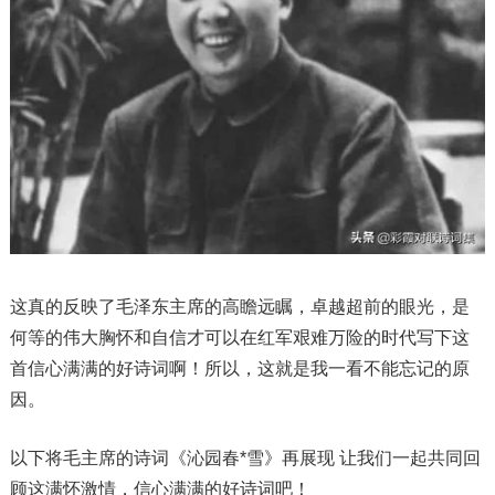
这真的反映了毛泽东主席的高瞻远瞩，卓越超前的眼光，是
何等的伟大胸怀和自信才可以在红军艰难万险的时代写下这
首信心满满的好诗词啊！所以，这就是我一看不能忘记的原
因。
以下将毛主席的诗词《沁园春*雪》再展现 让我们一起共同回
顾这满怀激情，信心满满的好诗词吧！