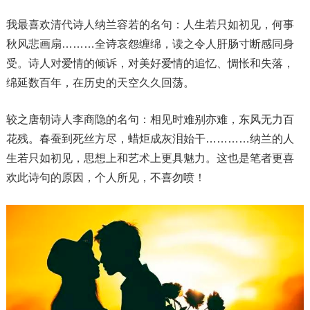
我最喜欢清代诗人纳兰容若的名句：人生若只如初见，何事
秋风悲画扇………全诗哀怨缠绵，读之令人肝肠寸断感同身
受。诗人对爱情的倾诉，对美好爱情的追忆、惆怅和失落，
绵延数百年，在历史的天空久久回荡。
较之唐朝诗人李商隐的名句：相见时难别亦难，东风无力百
花残。春蚕到死丝方尽，蜡炬成灰泪始干…………纳兰的人
生若只如初见，思想上和艺术上更具魅力。这也是笔者更喜
欢此诗句的原因，个人所见，不喜勿喷！