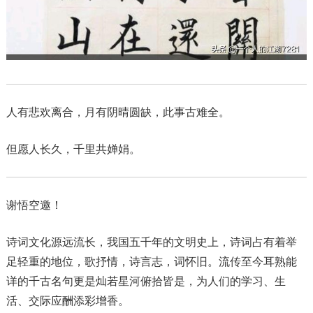
人有悲欢离合，月有阴晴圆缺，此事古难全。
但愿人长久，千里共婵娟。
谢悟空邀！
诗词文化源远流长，我国五千年的文明史上，诗词占有着举
足轻重的地位，歌抒情，诗言志，词怀旧。流传至今耳熟能
详的千古名句更是灿若星河俯拾皆是，为人们的学习、生
活、交际应酬添彩增香。