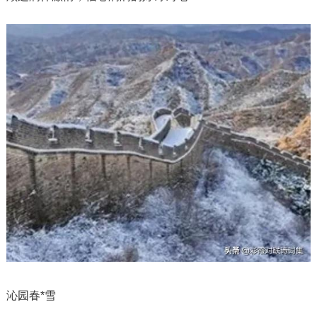
沁园春*雪